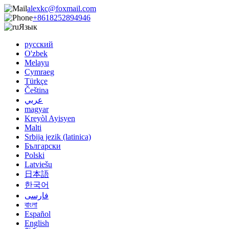
alexkc@foxmail.com
+8618252894946
Язык
русский
O'zbek
Melayu
Cymraeg
Türkçe
Čeština
عربي
magyar
Kreyòl Ayisyen
Malti
Srbija jezik (latinica)
Български
Polski
Latviešu
日本語
한국어
فارسی
বাংলা
Español
English