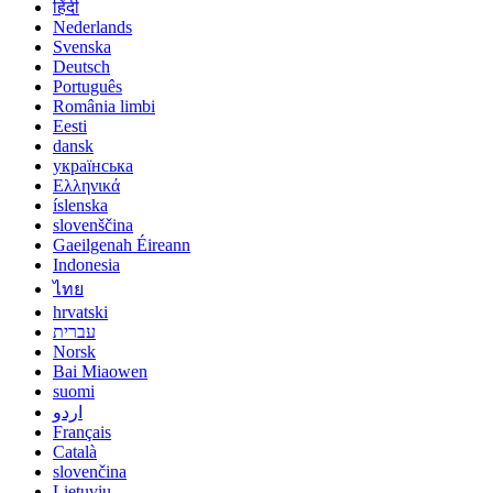
हिंदी
Nederlands
Svenska
Deutsch
Português
România limbi
Eesti
dansk
українська
Ελληνικά
íslenska
slovenščina
Gaeilgenah Éireann
Indonesia
ไทย
hrvatski
עברית
Norsk
Bai Miaowen
suomi
اردو
Français
Català
slovenčina
Lietuvių